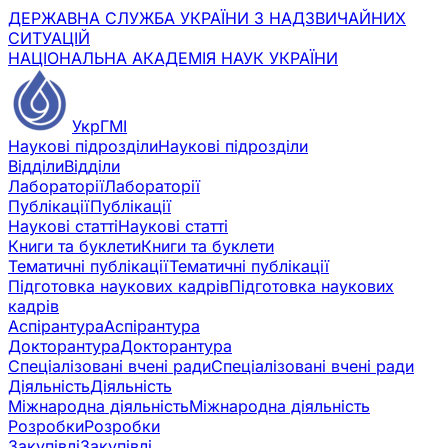
ДЕРЖАВНА СЛУЖБА УКРАЇНИ З НАДЗВИЧАЙНИХ
СИТУАЦІЙ
НАЦІОНАЛЬНА АКАДЕМІЯ НАУК УКРАЇНИ
УкрГМІ
Наукові підрозділи
Наукові підрозділи
Відділи
Відділи
Лабораторії
Лабораторії
Публікації
Публікації
Наукові статті
Наукові статті
Книги та буклети
Книги та буклети
Тематичні публікації
Тематичні публікації
Підготовка наукових кадрів
Підготовка наукових
кадрів
Аспірантура
Аспірантура
Докторантура
Докторантура
Спеціалізовані вчені ради
Спеціалізовані вчені ради
Діяльність
Діяльність
Міжнародна діяльність
Міжнародна діяльність
Розробки
Розробки
Закупівлі
Закупівлі