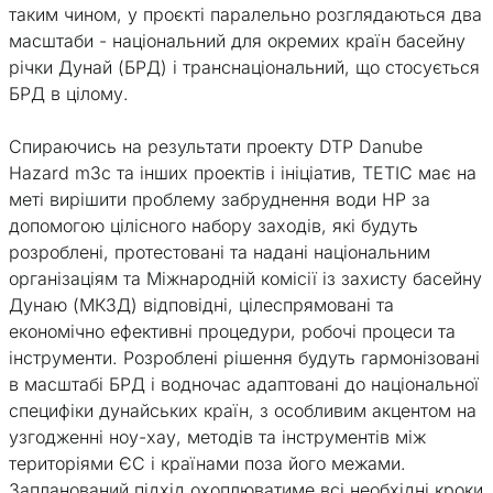
таким чином, у проєкті паралельно розглядаються два
масштаби - національний для окремих країн басейну
річки Дунай (БРД) і транснаціональний, що стосується
БРД в цілому.
Спираючись на результати проекту DTP Danube
Hazard m3c та інших проектів і ініціатив, ТЕТІС має на
меті вирішити проблему забруднення води НР за
допомогою цілісного набору заходів, які будуть
розроблені, протестовані та надані національним
організаціям та Міжнародній комісії із захисту басейну
Дунаю (МКЗД) відповідні, цілеспрямовані та
економічно ефективні процедури, робочі процеси та
інструменти. Розроблені рішення будуть гармонізовані
в масштабі БРД і водночас адаптовані до національної
специфіки дунайських країн, з особливим акцентом на
узгодженні ноу-хау, методів та інструментів між
територіями ЄС і країнами поза його межами.
Запланований підхід охоплюватиме всі необхідні кроки