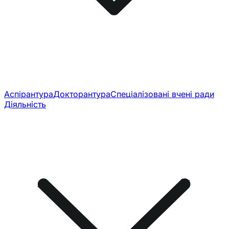
Аспірантура
Докторантура
Спеціалізовані вчені ради
Діяльність