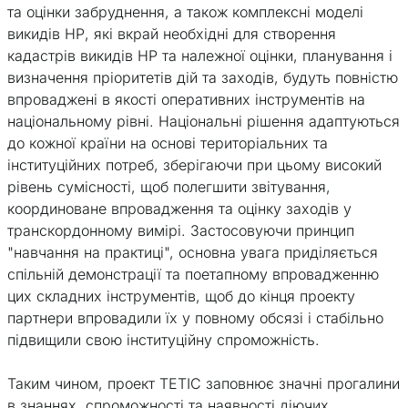
та оцінки забруднення, а також комплексні моделі
викидів НР, які вкрай необхідні для створення
кадастрів викидів НР та належної оцінки, планування і
визначення пріоритетів дій та заходів, будуть повністю
впроваджені в якості оперативних інструментів на
національному рівні. Національні рішення адаптуються
до кожної країни на основі територіальних та
інституційних потреб, зберігаючи при цьому високий
рівень сумісності, щоб полегшити звітування,
координоване впровадження та оцінку заходів у
транскордонному вимірі. Застосовуючи принцип
"навчання на практиці", основна увага приділяється
спільній демонстрації та поетапному впровадженню
цих складних інструментів, щоб до кінця проекту
партнери впровадили їх у повному обсязі і стабільно
підвищили свою інституційну спроможність.
Таким чином, проект ТЕТІС заповнює значні прогалини
в знаннях, спроможності та наявності діючих