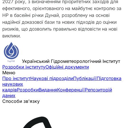
2027 року, з визначенням пріоритетних заходів для
ефективного, орієнтованого на майбутнє контролю за
НР в басейні річки Дунай, розроблену на основі
надійної доказової бази та нових підходів до оцінки
ризиків, що дозволить правильно відповісти на нові
виклики.
Український Гідрометеорологічний Інститут
Розробки інституту
Офіційні документи
Меню
Про інститут
Наукові підрозділи
Публікації
Підготовка
наукових
кадрів
Розробки
Видання
Конференції
Репозиторій
даних
Способи зв'язку