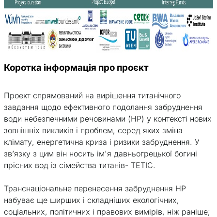
Коротка інформація про проєкт
Проект спрямований на вирішення титанічного
завдання щодо ефективного подолання забруднення
води небезпечними речовинами (НР) у контексті нових
зовнішніх викликів і проблем, серед яких зміна
клімату, енергетична криза і ризики забруднення. У
зв’язку з цим він носить ім'я давньогрецької богині
прісних вод із сімейства титанів- ТЕТІС.
Транснаціональне перенесення забруднення НР
набуває ще ширших і складніших екологічних,
соціальних, політичних і правових вимірів, ніж раніше;